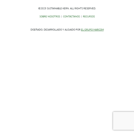
©2025 SUSTAINABLE KERN. ALL RIGHTS RESERVED.
SOBRE NOSOTROS
|
CONTÁCTANOS
|
RECURSOS
DISEÑADO, DESARROLLADO Y ALOJADO POR
EL GRUPO MARCOM